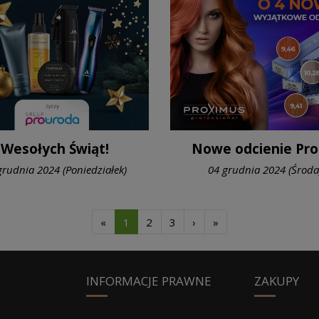
Wesołych Świąt!
N
grudnia 2024 (Poniedziałek)
04 grudnia 2024 (Środa
Pierwsza
Następna
Ostatnia
«
1
2
3
›
»
INFORMACJE PRAWNE
ZAKUPY