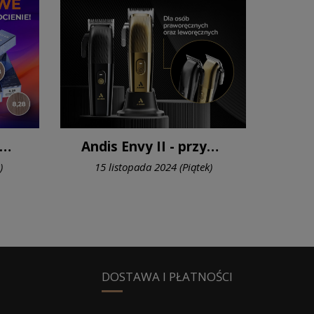
owe odcienie Proximus
Andis Envy II - przystosowana również dla osób leworęcznych
)
15 listopada 2024 (Piątek)
DOSTAWA I PŁATNOŚCI