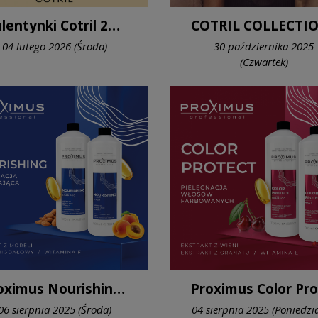
Walentynki Cotril 2026 - otulający zapach miłości
04 lutego 2026 (Środa)
30 października 2025
(Czwartek)
Proximus Nourishing - pielęgnacja do włosów suchych i odwodnionych
06 sierpnia 2025 (Środa)
04 sierpnia 2025 (Poniedzia