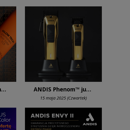
Cotril Glow Tech - nowy wymiar koloryzacji
ANDIS Phenom™ już jest w sprzedaży!
15 maja 2025 (Czwartek)