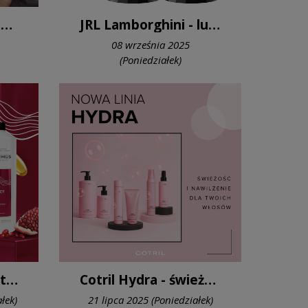
COTRIL COLLECTION FW 25/26 — REFLECTIONS Odbicie, które odsłania prawdziwe piękno.
JRL Lamborghini - luksus w Twoich rękach
08 września 2025
(Poniedziałek)
Proximus Color Protect - pielęgnacja włosów farbowanych
Cotril Hydra - świeżość i nawilżenie dla Twoich włosów
łek)
21 lipca 2025 (Poniedziałek)