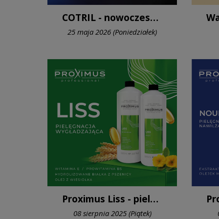
COTRIL - nowoczesne pudry rozjaśniające
25 maja 2026 (Poniedziałek)
Proximus Liss - pielęgnacja włosów puszących się, niesfornych, kręconych i falowanych
08 sierpnia 2025 (Piątek)