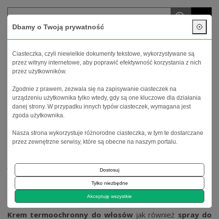
menu
Dbamy o Twoją prywatność
Twoje konto
Koszyk (
0
)
Ciasteczka, czyli niewielkie dokumenty tekstowe, wykorzystywane są
przez witryny internetowe, aby poprawić efektywność korzystania z nich
przez użytkowników.
Zgodnie z prawem, zezwala się na zapisywanie ciasteczek na
urządzeniu użytkownika tylko wtedy, gdy są one kluczowe dla działania
danej strony. W przypadku innych typów ciasteczek, wymagana jest
zgoda użytkownika.
Nasza strona wykorzystuje różnorodne ciasteczka, w tym te dostarczane
Strona główna
Włosy
Stylizacja
Termoochrona
przez zewnętrzne serwisy, które są obecne na naszym portalu.
Jeżeli używasz
suszarki do włosów
, dodatkowo stylizujesz
Dostosuj
fryzurę za pomocą lokówki lub prostownicy zadbaj o
Tylko niezbędne
kondycję swoich włosów.
Termoochrona do włosów
to
Twoje absolutne must have!
Akceptuję wszystkie
Krem termoochronny do włosów
jak również
spray do