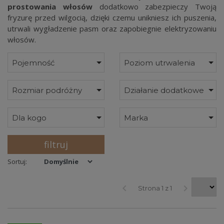
prostowania włosów
dodatkowo zabezpieczy Twoją
fryzurę przed wilgocią, dzięki czemu unikniesz ich puszenia,
utrwali wygładzenie pasm oraz zapobiegnie elektryzowaniu
włosów.
Pojemność
Poziom utrwalenia
Rozmiar podróżny
Działanie dodatkowe
Dla kogo
Marka
filtruj
Sortuj:
keyboard_arrow_left
keyboard_arrow_right
Strona 1 z 1