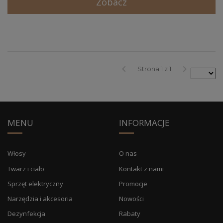
Zobacz
keyboard_arrow_left
keyboard_arrow_right
Strona 1 z 1
MENU
INFORMACJE
Włosy
O nas
Twarz i ciało
Kontakt z nami
Sprzęt elektryczny
Promocje
Narzędzia i akcesoria
Nowości
Dezynfekcja
Rabaty