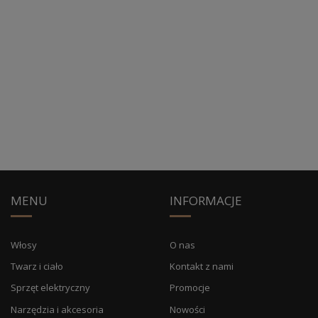
MENU
INFORMACJE
Włosy
O nas
Twarz i ciało
Kontakt z nami
Sprzęt elektryczny
Promocje
Narzędzia i akcesoria
Nowości