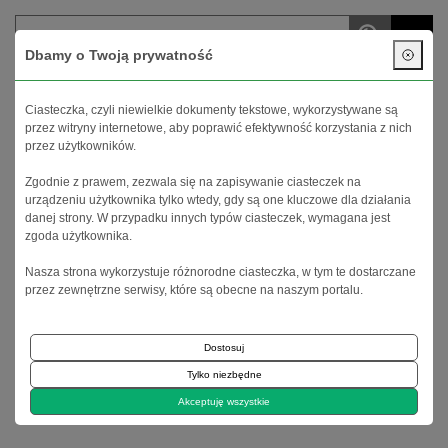
menu
Dbamy o Twoją prywatność
Twoje konto
Koszyk (
0
)
Ciasteczka, czyli niewielkie dokumenty tekstowe, wykorzystywane są
przez witryny internetowe, aby poprawić efektywność korzystania z nich
przez użytkowników.
Zgodnie z prawem, zezwala się na zapisywanie ciasteczek na
urządzeniu użytkownika tylko wtedy, gdy są one kluczowe dla działania
danej strony. W przypadku innych typów ciasteczek, wymagana jest
zgoda użytkownika.
Nasza strona wykorzystuje różnorodne ciasteczka, w tym te dostarczane
Strona główna
Porady
przez zewnętrzne serwisy, które są obecne na naszym portalu.
Cotril Beach 2025 - kosmetyki idealne na plażę
Dostosuj
Cotril Beach 2025 - kosmetyki idealne
Tylko niezbędne
na plażę
Akceptuję wszystkie