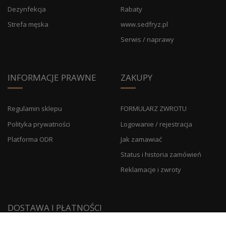
Dezynfekcja
Rabaty
Strefa męska
www.sedfryz.pl
Serwis / naprawy
INFORMACJE PRAWNE
ZAKUPY
Regulamin sklepu
FORMULARZ ZWROTU
Polityka prywatności
Logowanie / rejestracja
Platforma ODR
Jak zamawiać
Status i historia zamówień
Reklamacje i zwroty
DOSTAWA I PŁATNOŚCI