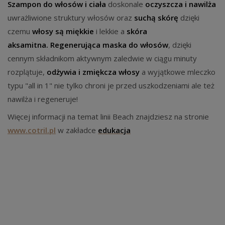
Szampon do włosów i ciała
doskonale
oczyszcza i nawilża
uwrażliwione struktury włosów oraz
suchą skórę
dzięki
czemu
włosy są miękkie
i lekkie a
skóra
aksamitna. Regenerująca maska do włosów
, dzięki
cennym składnikom aktywnym zaledwie w ciągu minuty
rozplątuje,
odżywia i zmiękcza włosy
a wyjątkowe mleczko
typu "all in 1" nie tylko chroni je przed uszkodzeniami ale też
nawilża i regeneruje!
Więcej informacji na temat linii Beach znajdziesz na stronie
www.cotril.pl
w zakładce
edukacja