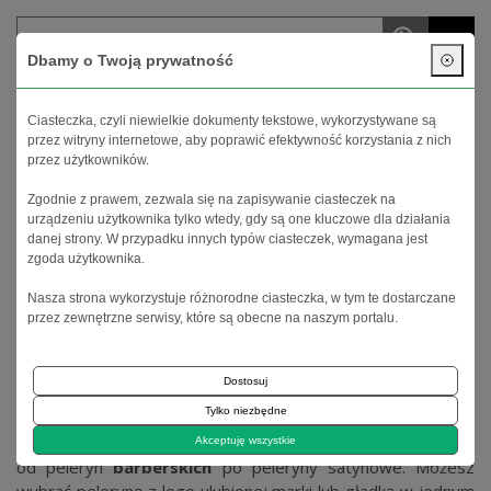
menu
Dbamy o Twoją prywatność
Twoje konto
Koszyk (
0
)
Ciasteczka, czyli niewielkie dokumenty tekstowe, wykorzystywane są
przez witryny internetowe, aby poprawić efektywność korzystania z nich
przez użytkowników.
Zgodnie z prawem, zezwala się na zapisywanie ciasteczek na
urządzeniu użytkownika tylko wtedy, gdy są one kluczowe dla działania
danej strony. W przypadku innych typów ciasteczek, wymagana jest
zgoda użytkownika.
Nasza strona wykorzystuje różnorodne ciasteczka, w tym te dostarczane
Strona główna
Narzędzia i akcesoria
przez zewnętrzne serwisy, które są obecne na naszym portalu.
Akcesoria i przybory
Peleryny i fartuchy
Dostosuj
Odzież ochronna dla fryzjera
docelowo ma zabezpieczyć
Tylko niezbędne
ubranie stylisty oraz klienta.
Sklep fryzjerski ProUroda
oferuje szeroki wybór jeśli chodzi o
pelerynki fryzjerskie
Akceptuję wszystkie
od peleryn
barberskich
po peleryny satynowe. Możesz
wybrać pelerynę z logo ulubionej marki lub gładką w jednym