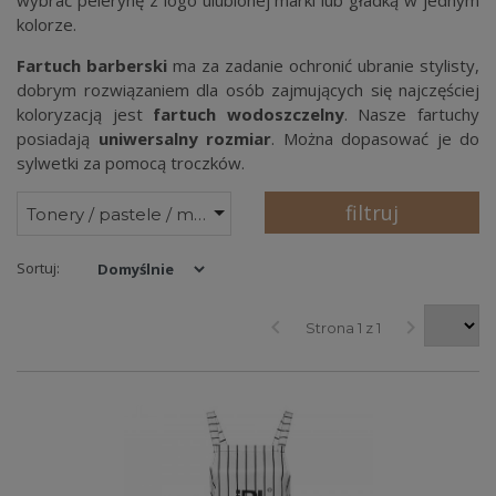
kolorze.
Fartuch barberski
ma za zadanie ochronić ubranie stylisty,
dobrym rozwiązaniem dla osób zajmujących się najczęściej
koloryzacją jest
fartuch wodoszczelny
. Nasze fartuchy
posiadają
uniwersalny rozmiar
. Można dopasować je do
sylwetki za pomocą troczków.
filtruj
Tonery / pastele / maski
Sortuj:
keyboard_arrow_left
keyboard_arrow_right
Strona 1 z 1