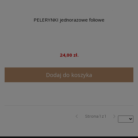
PELERYNKI jednorazowe foliowe
24,00 zł.
Dodaj do koszyka
keyboard_arrow_left
keyboard_arrow_right
Strona 1 z 1