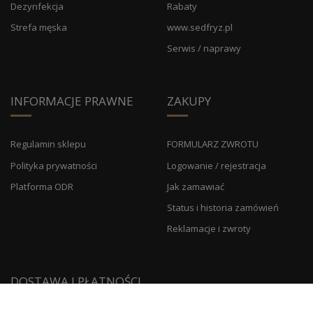
Dezynfekcja
Rabaty
Strefa męska
www.sedfryz.pl
Serwis / naprawy
INFORMACJE PRAWNE
ZAKUPY
Regulamin sklepu
FORMULARZ ZWROTU
Polityka prywatności
Logowanie / rejestracja
Platforma ODR
Jak zamawiać
Status i historia zamówień
Reklamacje i zwroty
DOSTAWA I PŁATNOŚCI