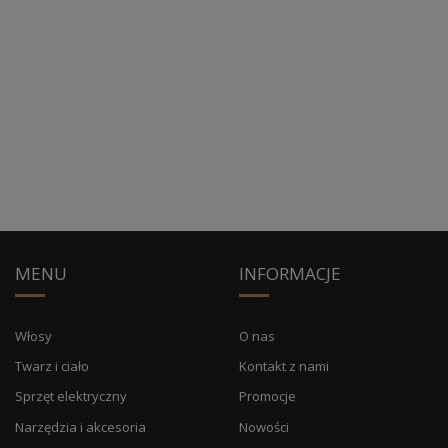
MENU
INFORMACJE
Włosy
O nas
Twarz i ciało
Kontakt z nami
Sprzęt elektryczny
Promocje
Narzędzia i akcesoria
Nowości