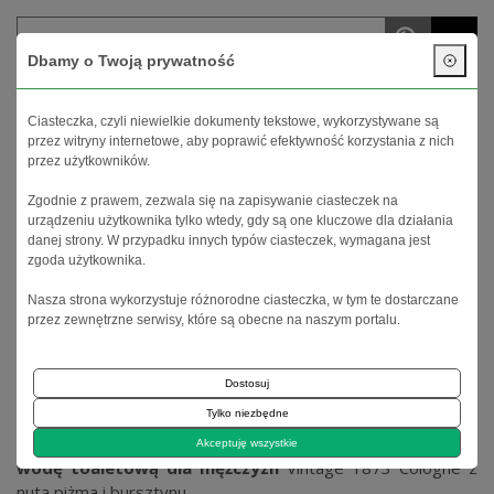
menu
Dbamy o Twoją prywatność
Twoje konto
Koszyk (
0
)
Ciasteczka, czyli niewielkie dokumenty tekstowe, wykorzystywane są
przez witryny internetowe, aby poprawić efektywność korzystania z nich
przez użytkowników.
Zgodnie z prawem, zezwala się na zapisywanie ciasteczek na
urządzeniu użytkownika tylko wtedy, gdy są one kluczowe dla działania
danej strony. W przypadku innych typów ciasteczek, wymagana jest
zgoda użytkownika.
Nasza strona wykorzystuje różnorodne ciasteczka, w tym te dostarczane
Strona główna
Strefa męska
Ciało
Zapachy męskie
przez zewnętrzne serwisy, które są obecne na naszym portalu.
Morgan's
produkuje nie tylko
kosmetyki do włosów
i ciała
Dostosuj
ale także
ekskluzywne zapachy
. W ofercie znajdziesz
Tylko niezbędne
wodę
perfumowaną dla mężczyzn
Amber Spice
zawierającą unikalną mieszankę orientalnych przypraw oraz
Akceptuję wszystkie
wodę toaletową dla mężczyzn
Vintage 1873 Cologne z
nutą piżma i bursztynu.