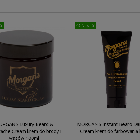
ść
Nowość
RGAN'S Luxury Beard &
MORGAN'S Instant Beard Da
ache Cream krem do brody i
Cream krem do farbowania
wąsów 100ml