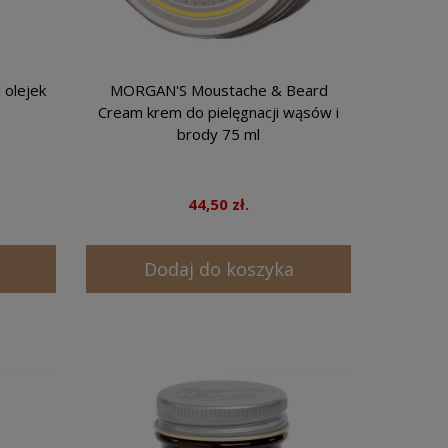
 olejek
MORGAN'S Moustache & Beard
Cream krem do pielęgnacji wąsów i
brody 75 ml
44,50 zł.
Dodaj do koszyka