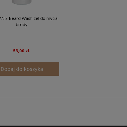
'S Beard Wash żel do mycia
brody
53,00 zł.
Dodaj do koszyka