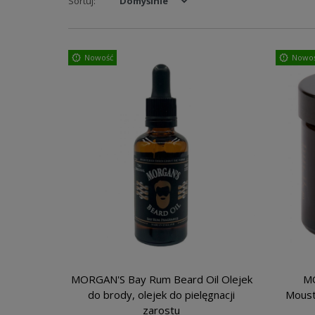
Sortuj:
Nowość
Nowo
MORGAN'S Bay Rum Beard Oil Olejek
MO
do brody, olejek do pielęgnacji
Moust
zarostu