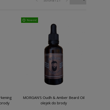
keyboard_arrow_left
keyboard_arrow_right
Strona 1 z 1
Nowość
rkening
MORGAN'S Oudh & Amber Beard Oil
 brody
olejek do brody