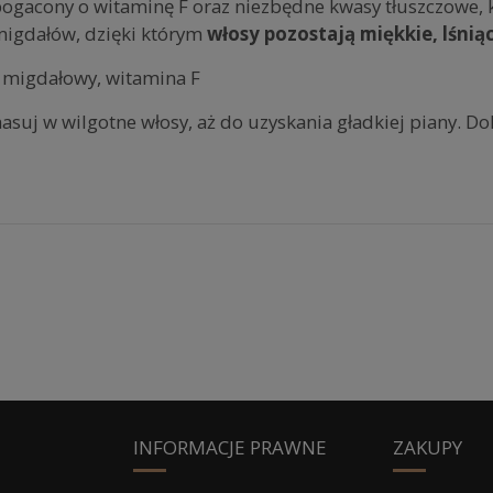
bogacony o witaminę F oraz niezbędne kwasy tłuszczowe,
i migdałów, dzięki którym
włosy pozostają miękkie, lśnią
k migdałowy, witamina F
suj w wilgotne włosy, aż do uzyskania gładkiej piany. Do
INFORMACJE PRAWNE
ZAKUPY