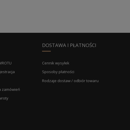
DOSTAWA I PŁATNOŚCI
WROTU
Cennik wysyłek
jestracja
Sposoby płatności
Rodzaje dostaw / odbiór towaru
ria zamówień
wroty