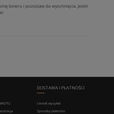
nę toneru i pozostaw do wyschnięcia. Jeżeli
er
DOSTAWA I PŁATNOŚCI
WROTU
Cennik wysyłek
jestracja
Sposoby płatności