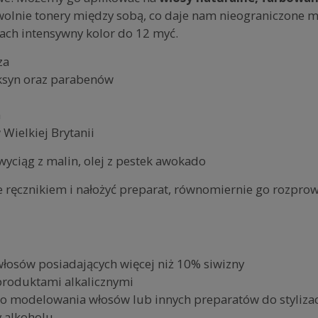
wolnie tonery między sobą, co daje nam nieograniczone 
sach intensywny kolor do 12 myć.
za
oksyn oraz parabenów
h
ielkiej Brytanii
wyciąg z malin, olej z pestek awokado
 ręcznikiem i nałożyć preparat, równomiernie go rozprow
włosów posiadających więcej niż 10% siwizny
 produktami alkalicznymi
o modelowania włosów lub innych preparatów do stylizacji
y alkoholu