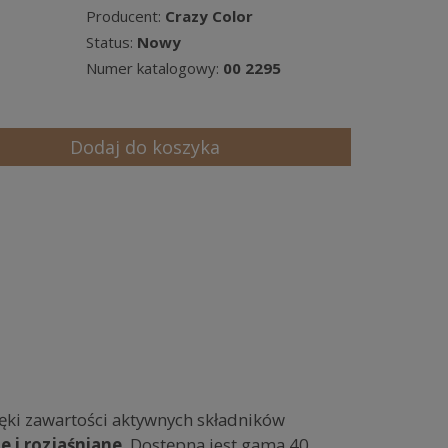
Producent:
Crazy Color
Status:
Nowy
Numer katalogowy:
00 2295
Dodaj do koszyka
ięki zawartości aktywnych składników
e i rozjaśniane
. Dostępna jest gama 40