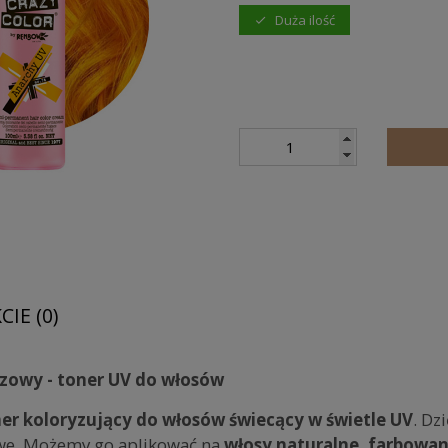
Duża ilość
IE (0)
czowy - toner UV do włosów
er koloryzujący do włosów świecący w świetle UV
. Dz
owe. Możemy go aplikować na
włosy naturalne, farbowan