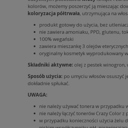
kolorów, możemy poszerzyć ją mieszając do
koloryzacja półtrwała
, utrzymująca na wło
produkt gotowy do użycia, bez utleniac
nie zawiera amoniaku, PPD, glutenu, t
100% wegański
zawiera mieszankę 3 olejów eterycznyc
oryginalny kosmetyk wyprodukowany w W
Składniki aktywne:
olej z pestek winogron, 
Sposób użycia:
po umyciu włosów osuszyć je
dokładnie spłukać.
UWAGA:
nie należy używać tonera w przypadku 
nie należy łączyć tonerów Crazy Color z
w przypadku konieczności użycia żelu d
niskim współczynniku pH, niezwierając