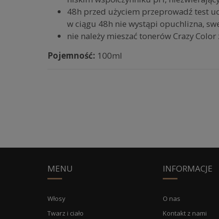
48h przed użyciem przeprowadź test ucz
w ciągu 48h nie wystąpi opuchlizna, sw
nie należy mieszać tonerów Crazy Colo
Pojemność:
100ml
MENU
INFORMACJE
Włosy
O nas
Twarz i ciało
Kontakt z nami