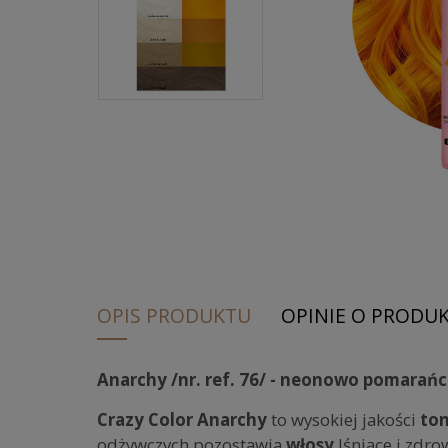
OPIS PRODUKTU
OPINIE O PRODUKC
Anarchy /nr. ref. 76/ - neonowo pomarań
Crazy Color Anarchy
to wysokiej jakości
ton
odżywczych pozostawia
włosy
lśniące i zdr