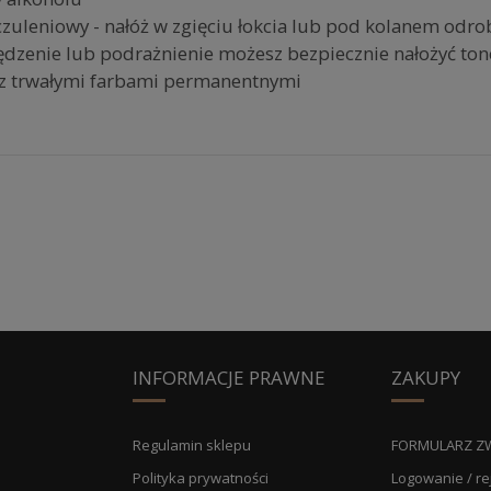
uleniowy - nałóż w zgięciu łokcia lub pod kolanem odrobi
ędzenie lub podrażnienie możesz bezpiecznie nałożyć ton
r z trwałymi farbami permanentnymi
INFORMACJE PRAWNE
ZAKUPY
Regulamin sklepu
FORMULARZ Z
Polityka prywatności
Logowanie / re