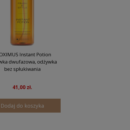
OXIMUS Instant Potion
wka dwufazowa, odżywka
bez spłukiwania
41,00 zł.
Dodaj do koszyka