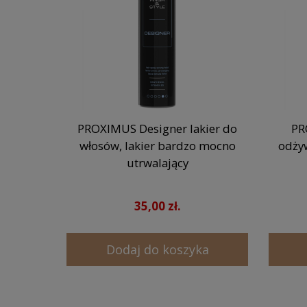
PROXIMUS Designer lakier do
PR
włosów, lakier bardzo mocno
odży
utrwalający
35,00 zł.
Dodaj do koszyka