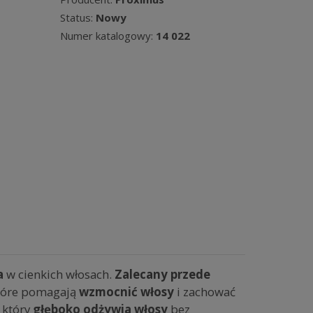
Status:
Nowy
Numer katalogowy:
14 022
a
w cienkich włosach.
Zalecany przede
 które pomagają
wzmocnić włosy
i zachować
 który
głęboko odżywia włosy
bez