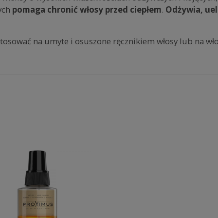
ych
pomaga chronić włosy przed ciepłem
.
Odżywia, uel
osować na umyte i osuszone ręcznikiem włosy lub na wło