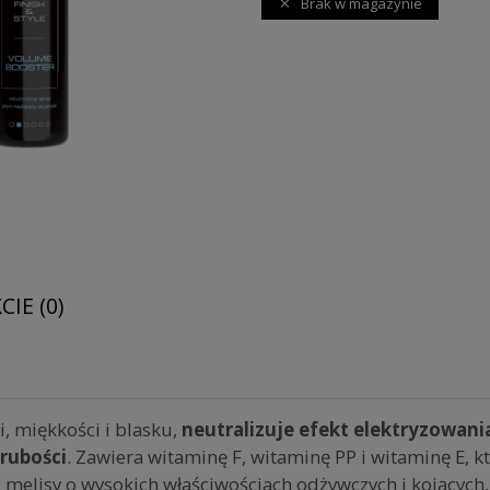
Brak w magazynie
IE (0)
, miękkości i blasku,
neutralizuje efekt elektryzowani
grubości
. Zawiera witaminę F, witaminę PP i witaminę E,
 z melisy o wysokich właściwościach odżywczych i kojących,