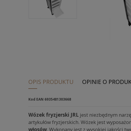
OPIS PRODUKTU
OPINIE O PRODUKC
Kod EAN 6935481303668
Wózek fryzjerski JRL
jest niezbędnym nar
artykułów fryzjerskich. Wózek jest wyposażo
włosów
. Wykonany jest z wysokiej jakości tw