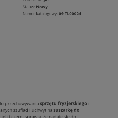
Status:
Nowy
Numer katalogowy:
09 TL00024
 do przechowywania
sprzętu fryzjerskiego
i
wanych szuflad i uchwyt na
suszarkę do
eli i czerni sprawia, że nadaje się do