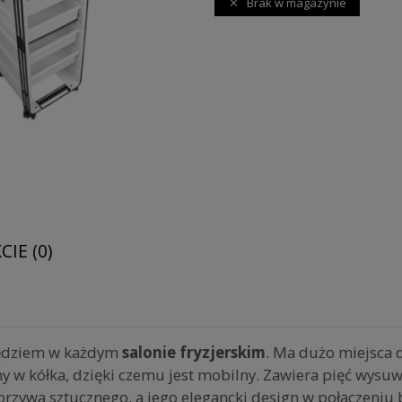
Brak w magazynie
IE (0)
zędziem w każdym
salonie fryzjerskim
. Ma dużo miejsca
ny w kółka, dzięki czemu jest mobilny. Zawiera pięć wysu
orzywa sztucznego, a jego elegancki design w połączeniu bi