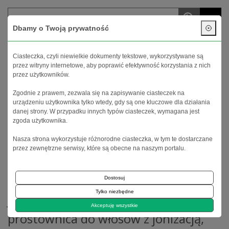
menu
Dbamy o Twoją prywatność
Twoje konto
Koszyk (
0
)
Ciasteczka, czyli niewielkie dokumenty tekstowe, wykorzystywane są
przez witryny internetowe, aby poprawić efektywność korzystania z nich
przez użytkowników.
Zgodnie z prawem, zezwala się na zapisywanie ciasteczek na
urządzeniu użytkownika tylko wtedy, gdy są one kluczowe dla działania
danej strony. W przypadku innych typów ciasteczek, wymagana jest
zgoda użytkownika.
Nasza strona wykorzystuje różnorodne ciasteczka, w tym te dostarczane
Strona główna
przez zewnętrzne serwisy, które są obecne na naszym portalu.
JRL Midnight Shine 38mm prostownica do włosów z jonizacją,
prostownica z powłoką grafenowo-ceramiczną
Dostosuj
Tylko niezbędne
JRL Midnight Shine 38mm
Akceptuję wszystkie
prostownica do włosów z jonizacją,