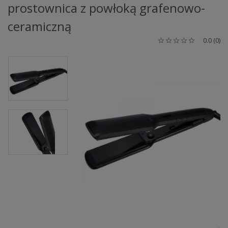
prostownica z powłoką grafenowo-
ceramiczną
0.0 (0)
star_outline
star_outline
star_outline
star_outline
star_outline